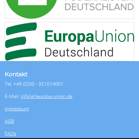
Kontakt
Tel: +49 (0)30 - 921014001
E-Mail:
info(at)europa-union.de
Impressum
AGB
FAQs