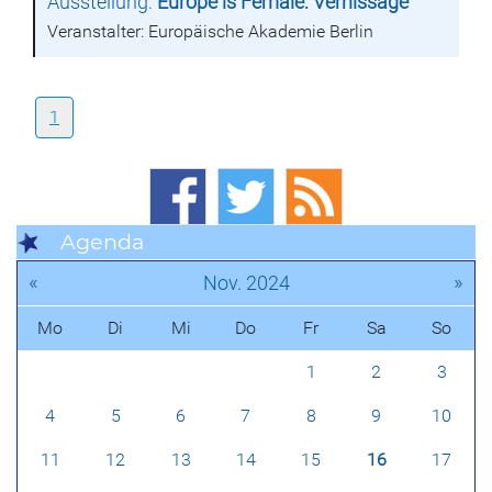
Ausstellung:
Europe is Female: Vernissage
Veranstalter: Europäische Akademie Berlin
1
Agenda
«
»
Nov. 2024
Mo
Di
Mi
Do
Fr
Sa
So
1
2
3
4
5
6
7
8
9
10
11
12
13
14
15
16
17