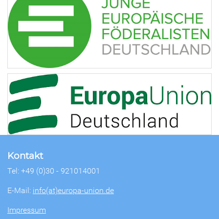
Kontakt
Tel: +49 (0)30 - 921014001
E-Mail:
info(at)europa-union.de
Impressum