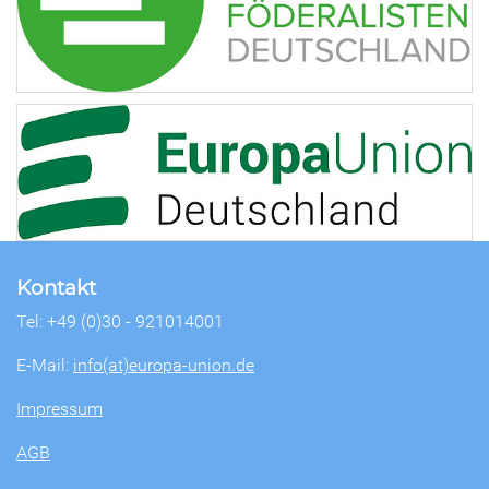
Kontakt
Tel: +49 (0)30 - 921014001
E-Mail:
info(at)europa-union.de
Impressum
AGB