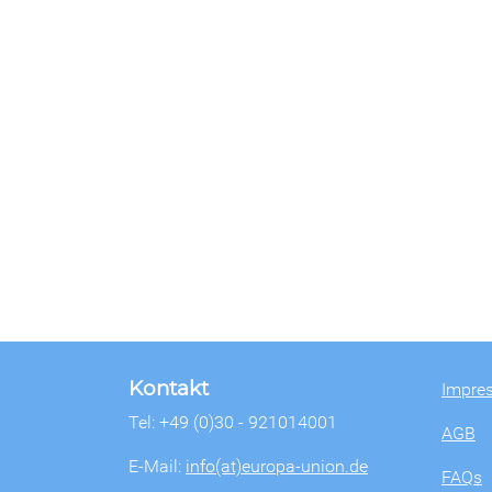
Kontakt
Impre
Tel: +49 (0)30 - 921014001
AGB
E-Mail:
info(at)europa-union.de
FAQs