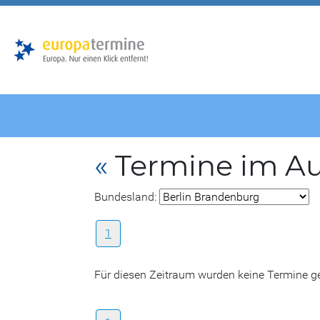
Zur
Zum
Hauptnavigation
Hauptbereich
«
Termine im A
Bundesland:
1
Für diesen Zeitraum wurden keine Termine 