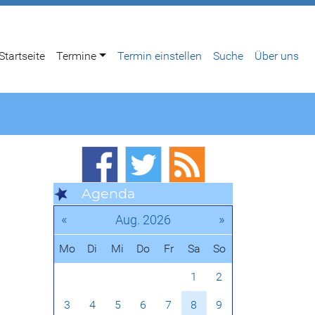
Startseite
Termine
Termin einstellen
Suche
Über uns
Agenda
«
»
Aug. 2026
Mo
Di
Mi
Do
Fr
Sa
So
1
2
3
4
5
6
7
8
9