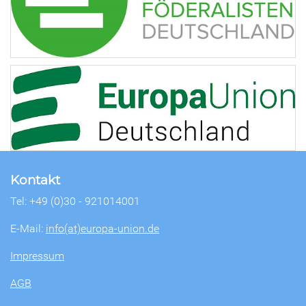
Kontakt
Tel: +49 (0)30 - 921014001
E-Mail:
info(at)europa-union.de
Impressum
AGB