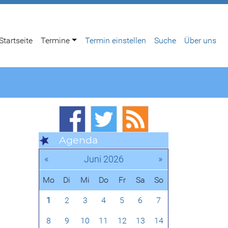
Startseite
Termine
Termin einstellen
Suche
Über uns
Agenda
«
»
Juni 2026
Mo
Di
Mi
Do
Fr
Sa
So
1
2
3
4
5
6
7
8
9
10
11
12
13
14