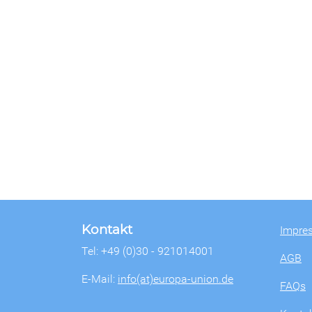
Kontakt
Impre
Tel: +49 (0)30 - 921014001
AGB
E-Mail:
info(at)europa-union.de
FAQs