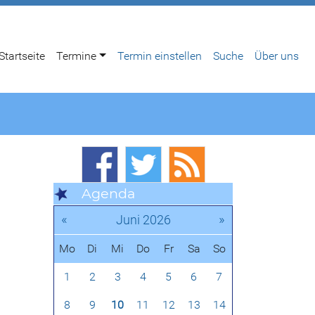
Startseite
Termine
Termin einstellen
Suche
Über uns
Agenda
«
»
Juni 2026
Mo
Di
Mi
Do
Fr
Sa
So
1
2
3
4
5
6
7
8
9
10
11
12
13
14