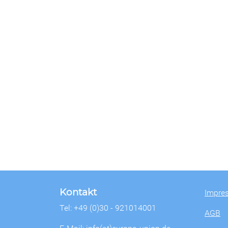
Kontakt
Impre
Tel: +49 (0)30 - 921014001
AGB