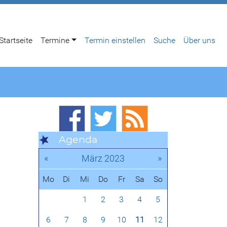
Startseite
Termine
Termin einstellen
Suche
Über uns
Agenda
«
»
März 2023
Mo
Di
Mi
Do
Fr
Sa
So
1
2
3
4
5
6
7
8
9
10
11
12