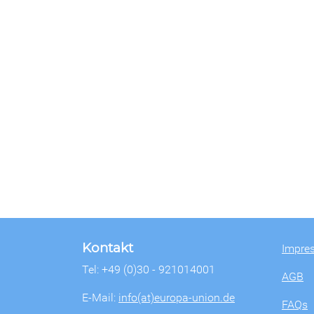
Kontakt
Impre
Tel: +49 (0)30 - 921014001
AGB
E-Mail:
info(at)europa-union.de
FAQs