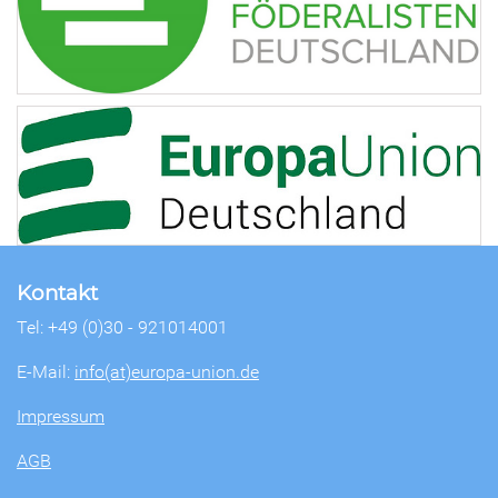
Kontakt
Tel: +49 (0)30 - 921014001
E-Mail:
info(at)europa-union.de
Impressum
AGB