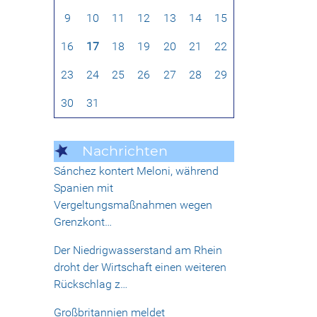
9
10
11
12
13
14
15
16
17
18
19
20
21
22
23
24
25
26
27
28
29
30
31
Nachrichten
Sánchez kontert Meloni, während
Spanien mit
Vergeltungsmaßnahmen wegen
Grenzkont…
Der Niedrigwasserstand am Rhein
droht der Wirtschaft einen weiteren
Rückschlag z…
Großbritannien meldet