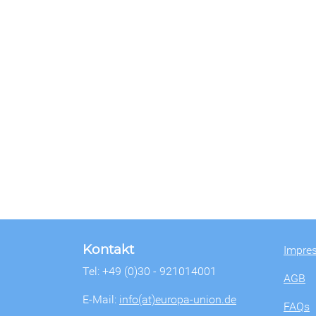
Kontakt
Impre
Tel: +49 (0)30 - 921014001
AGB
E-Mail:
info(at)europa-union.de
FAQs