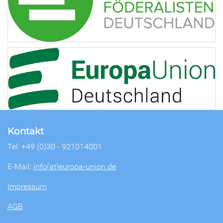
Kontakt
Tel: +49 (0)30 - 921014001
E-Mail:
info(at)europa-union.de
Impressum
AGB