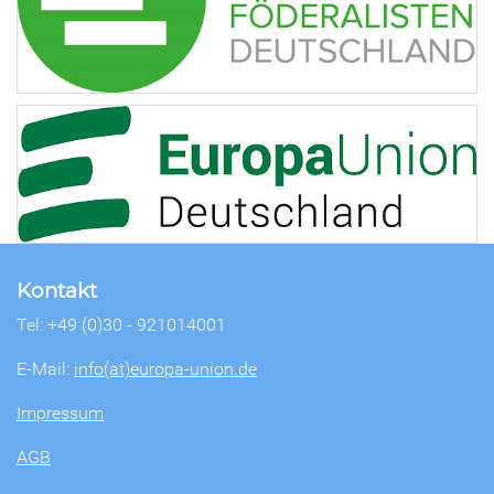
Kontakt
Tel: +49 (0)30 - 921014001
E-Mail:
info(at)europa-union.de
Impressum
AGB