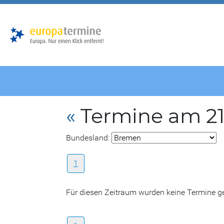
Zur
Zum
Hauptnavigation
Hauptbereich
«
Termine am 21
Bundesland:
1
Für diesen Zeitraum wurden keine Termine 