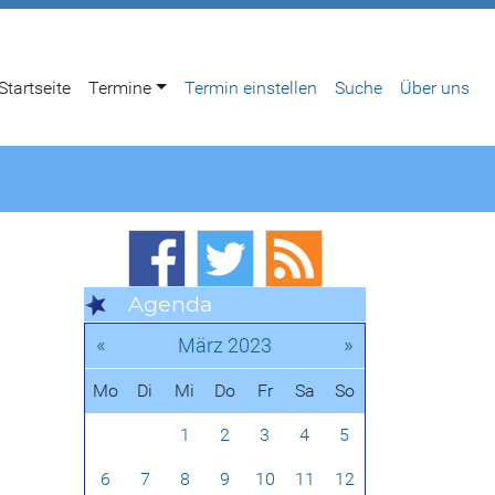
Startseite
Termine
Termin einstellen
Suche
Über uns
Agenda
«
»
März 2023
Mo
Di
Mi
Do
Fr
Sa
So
1
2
3
4
5
6
7
8
9
10
11
12