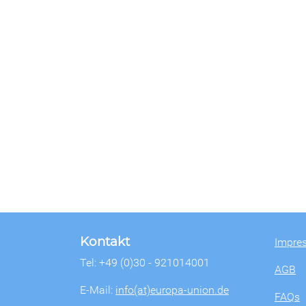
Kontakt
Impre
Tel: +49 (0)30 - 921014001
AGB
E-Mail:
info(at)europa-union.de
FAQs