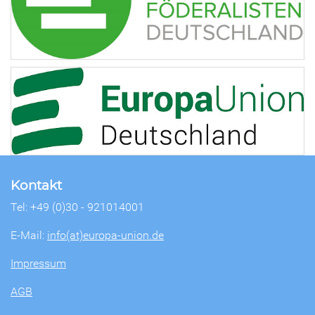
Kontakt
Tel: +49 (0)30 - 921014001
E-Mail:
info(at)europa-union.de
Impressum
AGB