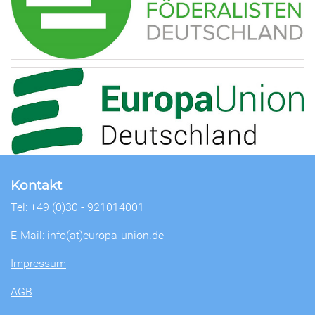
Kontakt
Tel: +49 (0)30 - 921014001
E-Mail:
info(at)europa-union.de
Impressum
AGB