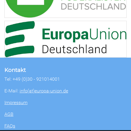
Kontakt
Tel: +49 (0)30 - 921014001
E-Mail:
info(at)europa-union.de
Impressum
AGB
FAQs