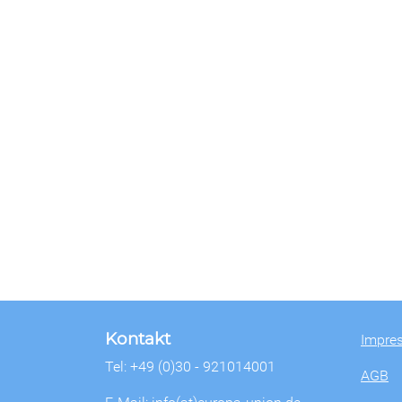
Kontakt
Impre
Tel: +49 (0)30 - 921014001
AGB