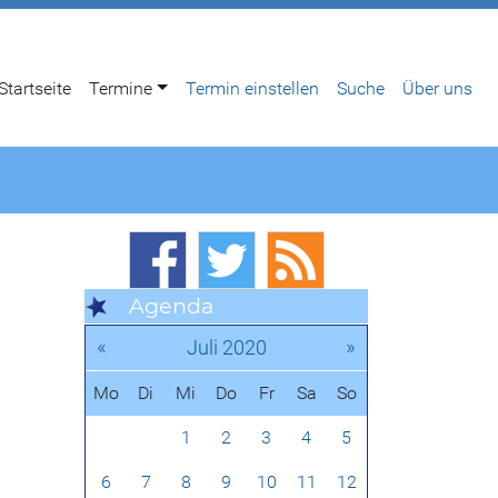
Startseite
Termine
Termin einstellen
Suche
Über uns
Agenda
«
»
Juli 2020
Mo
Di
Mi
Do
Fr
Sa
So
1
2
3
4
5
6
7
8
9
10
11
12