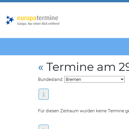
Zur
Zum
Hauptnavigation
Hauptbereich
«
Termine am 29
Bundesland:
1
Für diesen Zeitraum wurden keine Termine 