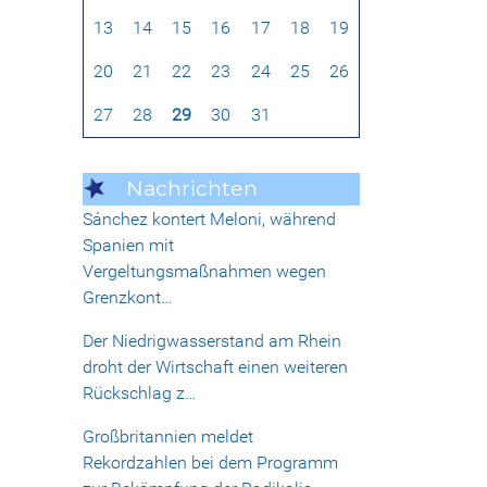
13
14
15
16
17
18
19
20
21
22
23
24
25
26
27
28
29
30
31
Nachrichten
Sánchez kontert Meloni, während
Spanien mit
Vergeltungsmaßnahmen wegen
Grenzkont…
Der Niedrigwasserstand am Rhein
droht der Wirtschaft einen weiteren
Rückschlag z…
Großbritannien meldet
Rekordzahlen bei dem Programm