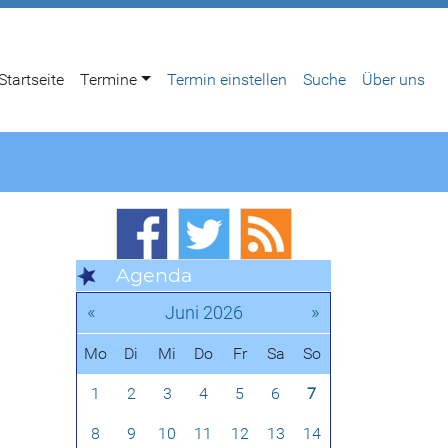
Startseite
Termine
Termin einstellen
Suche
Über uns
Agenda
«
»
Juni 2026
Mo
Di
Mi
Do
Fr
Sa
So
1
2
3
4
5
6
7
8
9
10
11
12
13
14