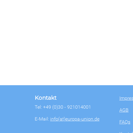
Kontakt
Impre
Tel: +49 (0)30 - 921014001
AGB
E-Mail:
info(at)europa-union.de
FAQs