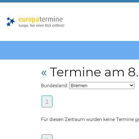
Zur
Zum
Hauptnavigation
Hauptbereich
«
Termine am 8.
Bundesland:
1
Für diesen Zeitraum wurden keine Termine 