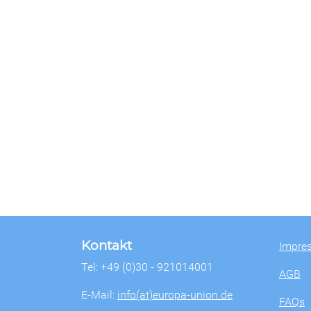
Kontakt
Impre
Tel: +49 (0)30 - 921014001
AGB
E-Mail:
info(at)europa-union.de
FAQs