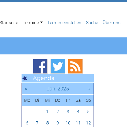
Startseite
Termine
Termin einstellen
Suche
Über uns
Agenda
«
»
Jan. 2025
Mo
Di
Mi
Do
Fr
Sa
So
1
2
3
4
5
6
7
8
9
10
11
12