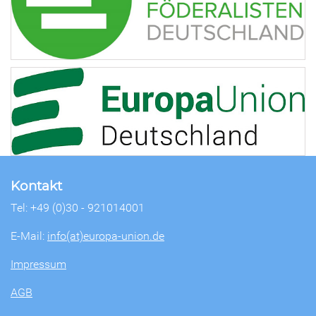
Kontakt
Tel: +49 (0)30 - 921014001
E-Mail:
info(at)europa-union.de
Impressum
AGB