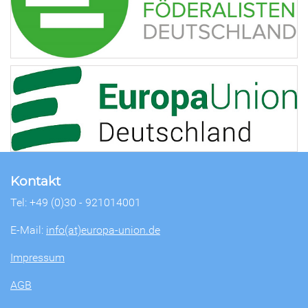
Kontakt
Tel: +49 (0)30 - 921014001
E-Mail:
info(at)europa-union.de
Impressum
AGB