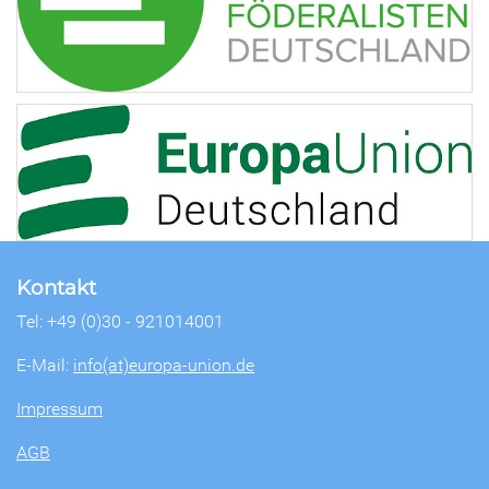
Kontakt
Tel: +49 (0)30 - 921014001
E-Mail:
info(at)europa-union.de
Impressum
AGB