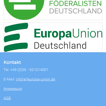
Kontakt
Tel: +49 (0)30 - 921014001
E-Mail:
info(at)europa-union.de
Impressum
AGB