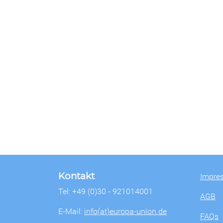
Kontakt
Impre
Tel: +49 (0)30 - 921014001
AGB
E-Mail:
info(at)europa-union.de
FAQs