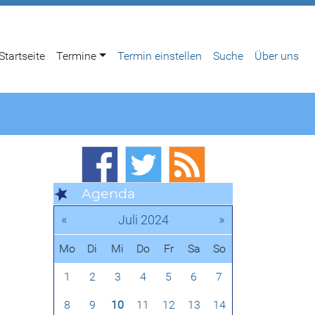
Startseite
Termine
Termin einstellen
Suche
Über uns
Agenda
«
»
Juli 2024
Mo
Di
Mi
Do
Fr
Sa
So
1
2
3
4
5
6
7
8
9
10
11
12
13
14