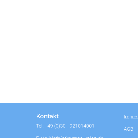
Kontakt
Impre
Tel: +49 (0)30 - 921014001
AGB