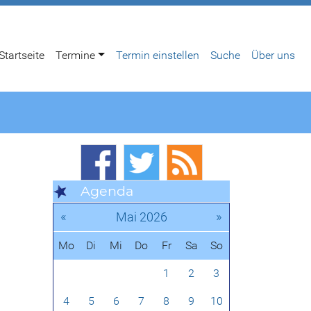
Startseite
Termine
Termin einstellen
Suche
Über uns
Agenda
«
»
Mai 2026
Mo
Di
Mi
Do
Fr
Sa
So
1
2
3
4
5
6
7
8
9
10