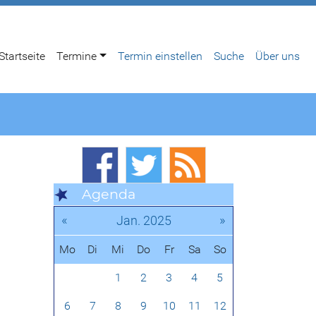
Startseite
Termine
Termin einstellen
Suche
Über uns
Agenda
«
»
Jan. 2025
Mo
Di
Mi
Do
Fr
Sa
So
1
2
3
4
5
6
7
8
9
10
11
12