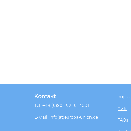
Kontakt
Impre
Tel: +49 (0)30 - 921014001
AGB
E-Mail:
info(at)europa-union.de
FAQs