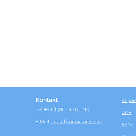
Kontakt
Impre
Tel: +49 (0)30 - 921014001
AGB
E-Mail:
info(at)europa-union.de
FAQs