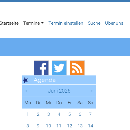
Startseite
Termine
Termin einstellen
Suche
Über uns
Agenda
«
»
Juni 2026
Mo
Di
Mi
Do
Fr
Sa
So
1
2
3
4
5
6
7
8
9
10
11
12
13
14