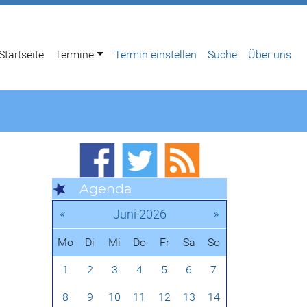
Startseite
Termine
Termin einstellen
Suche
Über uns
Agenda
«
»
Juni 2026
Mo
Di
Mi
Do
Fr
Sa
So
1
2
3
4
5
6
7
8
9
10
11
12
13
14