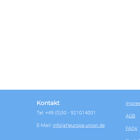
Kontakt
Impre
Tel: +49 (0)30 - 921014001
AGB
E-Mail:
info(at)europa-union.de
FAQs