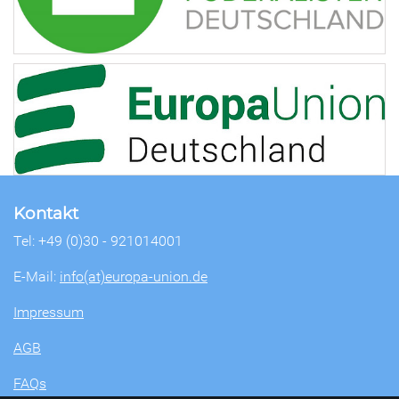
Kontakt
Tel: +49 (0)30 - 921014001
E-Mail:
info(at)europa-union.de
Impressum
AGB
FAQs