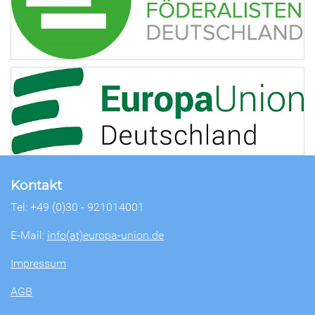
Kontakt
Tel: +49 (0)30 - 921014001
E-Mail:
info(at)europa-union.de
Impressum
AGB