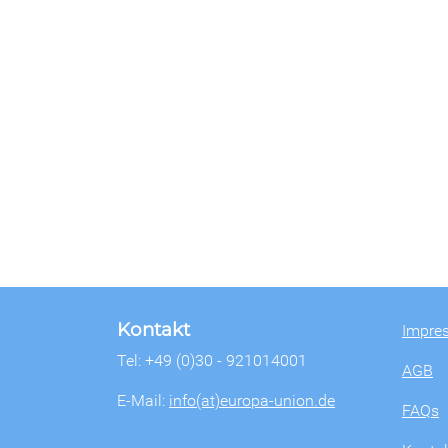
Kontakt
Impre
Tel: +49 (0)30 - 921014001
AGB
E-Mail:
info(at)europa-union.de
FAQs