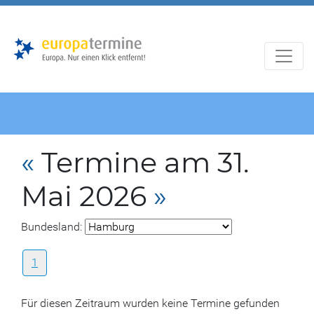
Zur
Zum
Hauptnavigation
Hauptbereich
«
Termine am 31.
Mai 2026
»
Bundesland:
1
Für diesen Zeitraum wurden keine Termine gefunden