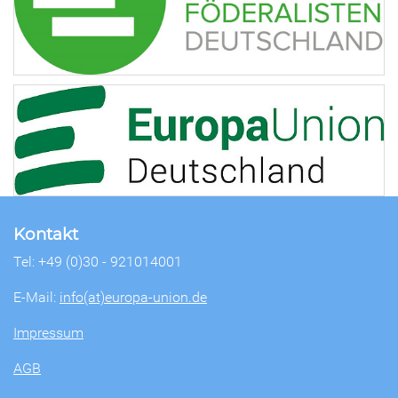
Kontakt
Tel: +49 (0)30 - 921014001
E-Mail:
info(at)europa-union.de
Impressum
AGB