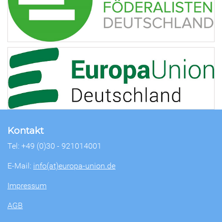
Kontakt
Tel: +49 (0)30 - 921014001
E-Mail:
info(at)europa-union.de
Impressum
AGB