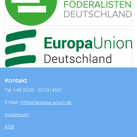
Kontakt
Tel: +49 (0)30 - 921014001
E-Mail:
info(at)europa-union.de
Impressum
AGB