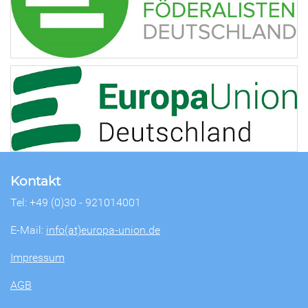
Kontakt
Tel: +49 (0)30 - 921014001
E-Mail:
info(at)europa-union.de
Impressum
AGB