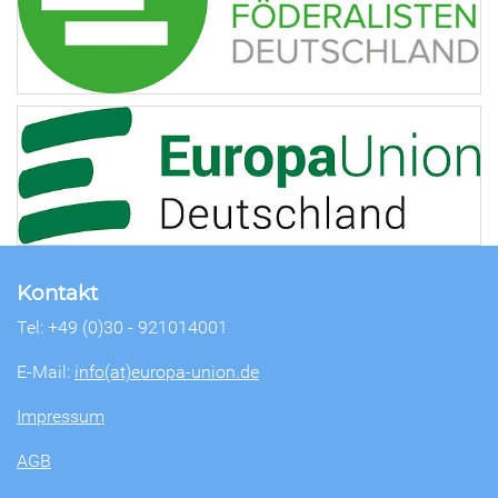
Kontakt
Tel: +49 (0)30 - 921014001
E-Mail:
info(at)europa-union.de
Impressum
AGB