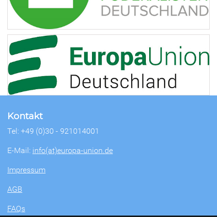
Kontakt
Tel: +49 (0)30 - 921014001
E-Mail:
info(at)europa-union.de
Impressum
AGB
FAQs