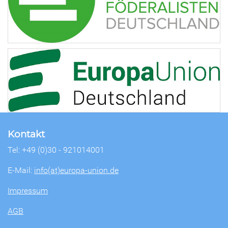
Kontakt
Tel: +49 (0)30 - 921014001
E-Mail:
info(at)europa-union.de
Impressum
AGB