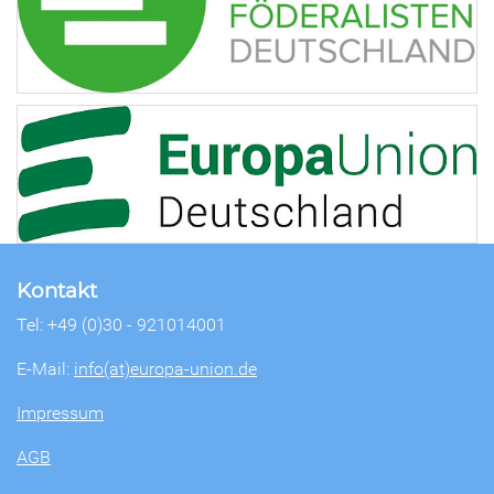
Kontakt
Tel: +49 (0)30 - 921014001
E-Mail:
info(at)europa-union.de
Impressum
AGB