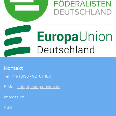
Kontakt
Tel: +49 (0)30 - 921014001
E-Mail:
info(at)europa-union.de
Impressum
AGB