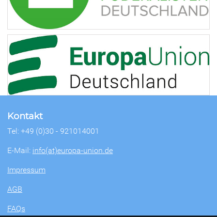
Kontakt
Tel: +49 (0)30 - 921014001
E-Mail:
info(at)europa-union.de
Impressum
AGB
FAQs