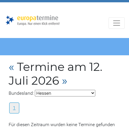
Zur
Zum
Hauptnavigation
Hauptbereich
«
Termine am 12.
Juli 2026
»
Bundesland:
1
Für diesen Zeitraum wurden keine Termine gefunden