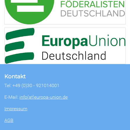
Kontakt
Tel: +49 (0)30 - 921014001
E-Mail:
info(at)europa-union.de
Impressum
AGB