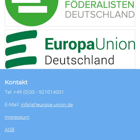
Kontakt
Tel: +49 (0)30 - 921014001
E-Mail:
info(at)europa-union.de
Impressum
AGB