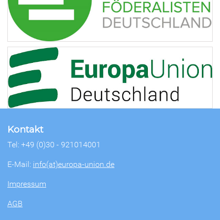
Kontakt
Tel: +49 (0)30 - 921014001
E-Mail:
info(at)europa-union.de
Impressum
AGB