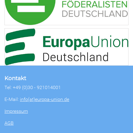
Kontakt
Tel: +49 (0)30 - 921014001
E-Mail:
info(at)europa-union.de
Impressum
AGB