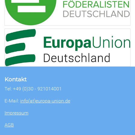
Kontakt
Tel: +49 (0)30 - 921014001
E-Mail:
info(at)europa-union.de
Impressum
AGB