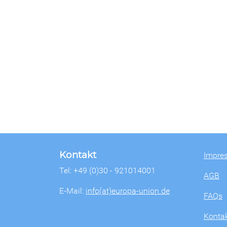
Kontakt
Impre
Tel: +49 (0)30 - 921014001
AGB
E-Mail:
info(at)europa-union.de
FAQs
Konta