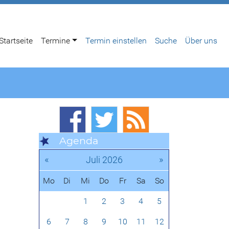
Startseite
Termine
Termin einstellen
Suche
Über uns
Agenda
«
»
Juli 2026
Mo
Di
Mi
Do
Fr
Sa
So
1
2
3
4
5
6
7
8
9
10
11
12