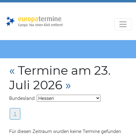
Zur
Zum
Hauptnavigation
Hauptbereich
«
Termine am 23.
Juli 2026
»
Bundesland:
1
Für diesen Zeitraum wurden keine Termine gefunden