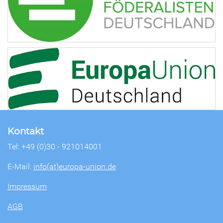
Kontakt
Tel: +49 (0)30 - 921014001
E-Mail:
info(at)europa-union.de
Impressum
AGB